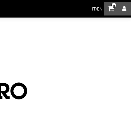
0
IT
/
EN