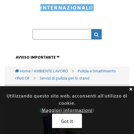
INTERNAZIONALI!
AVVISO IMPORTANTE
Home / AMBIENTE LAVORO
Pulizia e Smaltimento
rifiuti DF
Servizi di pulizia per lo stand
Utilizzando questo sito web, acconsenti all'utilizzo di
cookie.
(
Maggiori informazioni
)
Got It