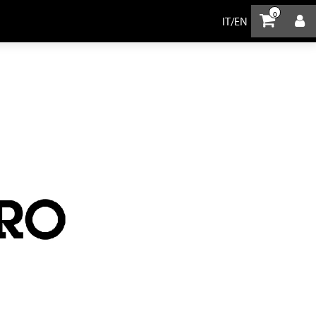
0
IT
/
EN