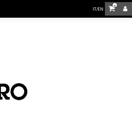
0
IT
/
EN