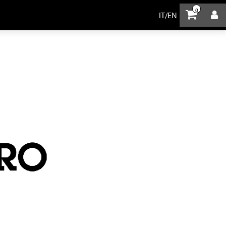
0
IT
/
EN