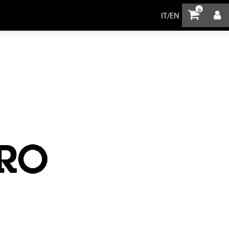
0
IT
/
EN