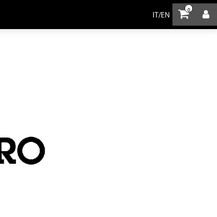
0
IT
/
EN