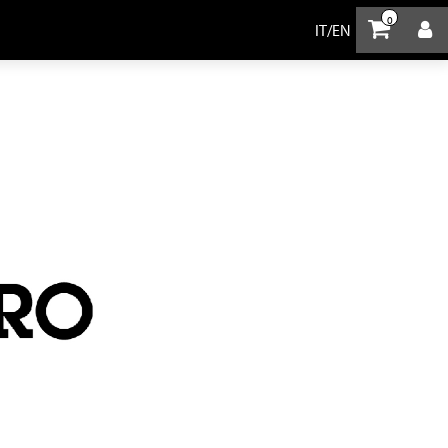
0
IT
/
EN