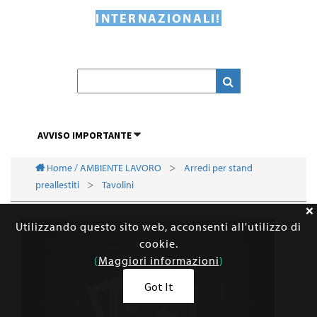
INTERNAZIONALI!
AVVISO IMPORTANTE
Home / AMBIENTE LAVORO
Arredi per stand
preallestiti
Tavolini
Utilizzando questo sito web, acconsenti all'utilizzo di
cookie.
(
Maggiori informazioni
)
Got It